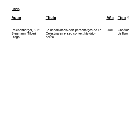
Inicio
Autor
Título
Año
Tipo
Reichenberger, Kurt
;
La denominació dels personatges de La
2001
Capítul
Stegmann, Tilbert
Celestina en el seu context històric-
de libro
Diego
polític