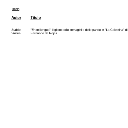
Inicio
Autor
Título
Stabile,
"En mi lengua": il gioco delle immagini e delle parole in "La Celestina" di
Valeria
Fernando de Rojas