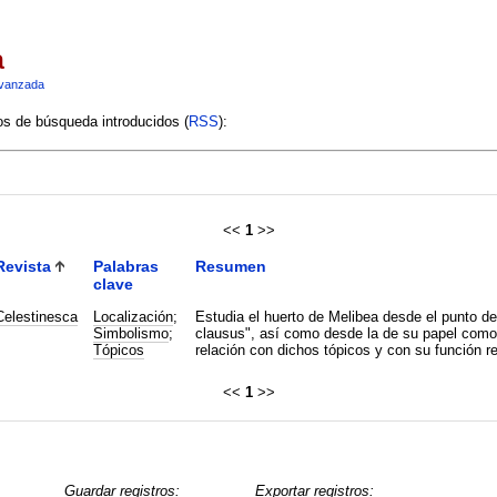
a
vanzada
ios de búsqueda introducidos (
RSS
):
<<
1
>>
Revista
Palabras
Resumen
clave
Celestinesca
Localización
;
Estudia el huerto de Melibea desde el punto de
Simbolismo
;
clausus", así como desde la de su papel como l
Tópicos
relación con dichos tópicos y con su función re
<<
1
>>
Guardar registros:
Exportar registros: