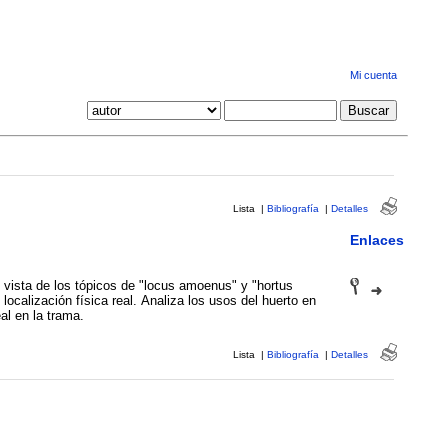
Mi cuenta
Lista
|
Bibliografía
|
Detalles
Enlaces
 vista de los tópicos de "locus amoenus" y "hortus
ocalización física real. Analiza los usos del huerto en
al en la trama.
Lista
|
Bibliografía
|
Detalles