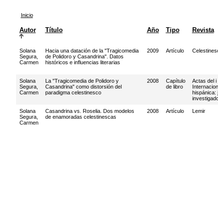
Inicio
Autor
Título
Año
Tipo
Revista
Solana
Hacia una datación de la "Tragicomedia
2009
Artículo
Celestines
Segura,
de Polidoro y Casandrina". Datos
Carmen
históricos e influencias literarias
Solana
La "Tragicomedia de Polidoro y
2008
Capítulo
Actas del 
Segura,
Casandrina" como distorsión del
de libro
Internacion
Carmen
paradigma celestinesco
hispánica:
investigad
Solana
Casandrina vs. Roselia. Dos modelos
2008
Artículo
Lemir
Segura,
de enamoradas celestinescas
Carmen