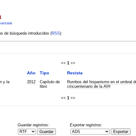
a
vanzada
ios de búsqueda introducidos (
RSS
):
<<
1
>>
Año
Tipo
Revista
n y la
2012
Capítulo de
Rumbos del hispanismo en el umbral d
libro
cincuentenario de la AIH
<<
1
>>
Guardar registros:
Exportar registros:
Guardar
Exportar