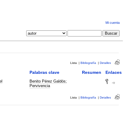
Mi cuenta
Lista
|
Bibliografía
|
Detalles
Palabras clave
Resumen
Enlaces
el
Benito Pérez Galdós
;
Pervivencia
Lista
|
Bibliografía
|
Detalles