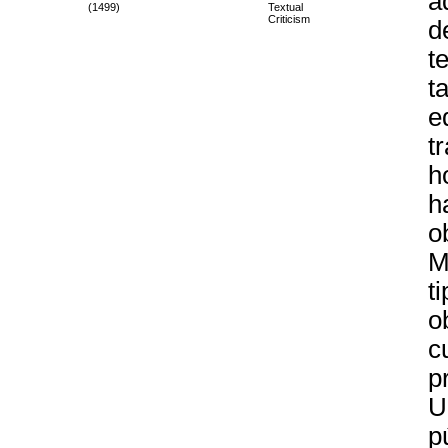
a
(1499)
Textual
Criticism
d
t
t
e
t
h
h
o
M
t
o
c
p
U
p