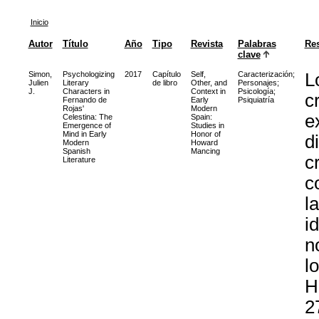
Inicio
Autor
Título
Año
Tipo
Revista
Palabras
Re
clave
Simon,
Psychologizing
2017
Capítulo
Self,
Caracterización
;
L
Julien
Literary
de libro
Other, and
Personajes
;
J.
Characters in
Context in
Psicología
;
c
Fernando de
Early
Psiquiatría
Rojas'
Modern
e
Celestina: The
Spain:
Emergence of
Studies in
Mind in Early
Honor of
d
Modern
Howard
Spanish
Mancing
c
Literature
c
l
i
n
l
H
2