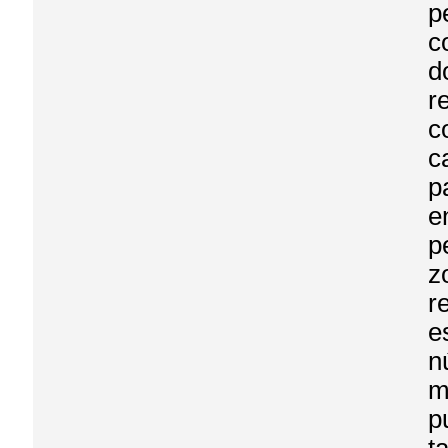
p
c
d
r
c
c
p
e
p
z
r
e
n
m
p