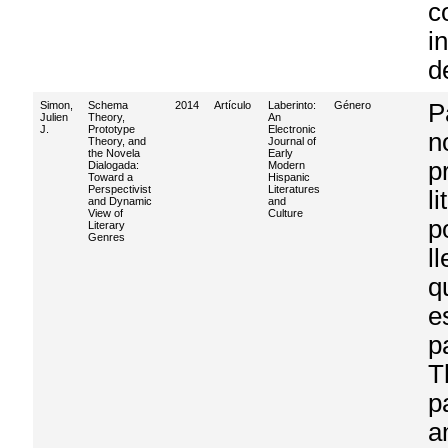
c
i
d
Simon,
Schema
2014
Artículo
Laberinto:
Género
P
Julien
Theory,
An
J.
Prototype
Electronic
n
Theory, and
Journal of
the Novela
Early
p
Dialogada:
Modern
Toward a
Hispanic
Perspectivist
Literatures
l
and Dynamic
and
View of
Culture
p
Literary
Genres
l
q
e
p
T
p
a