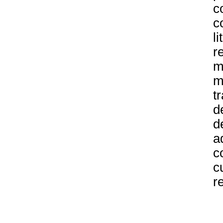
c
c
l
r
m
m
t
d
d
a
c
c
r