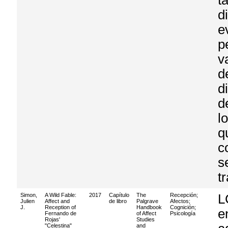
t
d
e
p
v
d
d
d
l
q
c
s
t
Simon,
A Wild Fable:
2017
Capítulo
The
Recepción
;
L
Julien
Affect and
de libro
Palgrave
Afectos
;
J.
Reception of
Handbook
Cognición
;
e
Fernando de
of Affect
Psicología
Rojas'
Studies
"Celestina"
and