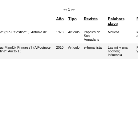
<<
1
>>
Año
Tipo
Revista
Palabras
clave
" ("La Celestina" I): Antonio de
1973
Artículo
Papeles de
Motivos
M
Son
a
Armadans
ac Mamlük Princess? (A Footnote
2010
Artículo
eHumanista
Las mil y una
R
ina", Aucto 1])
noches
;
y
Influencia