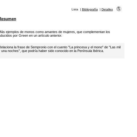
Lista
|
Bibliografía
|
Detalles
Resumen
ás ejemplos de monos como amantes de mujeres, que complementan los
ducidos por Green en un artículo anterior.
elaciona la frase de Sempronio con el cuento "La princesa y el mono" de "Las mil
 una noches", que podría haber sido conocido en la Península Ibérica.