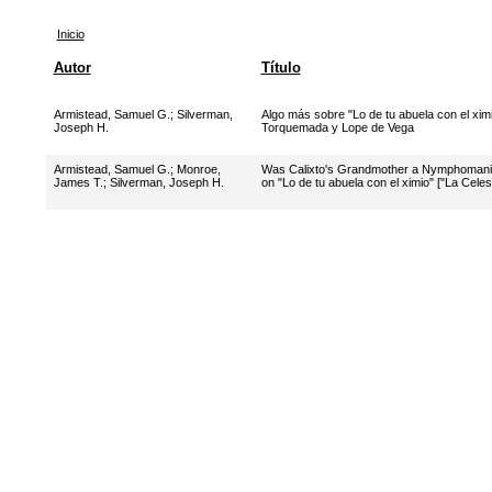
Inicio
Autor
Título
Armistead, Samuel G.
;
Silverman,
Algo más sobre "Lo de tu abuela con el ximio
Joseph H.
Torquemada y Lope de Vega
Armistead, Samuel G.
;
Monroe,
Was Calixto's Grandmother a Nymphomani
James T.
;
Silverman, Joseph H.
on "Lo de tu abuela con el ximio" ["La Celest