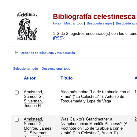
Bibliografía celestinesca
Inicio
|
Mostrar todo
|
Búsqueda simple
|
Búsqueda av
1–2 de 2 registros encontrado(s) con los criter
(
RSS
):
Opciones de búsqueda y visualización
Seleccionar todo
Deseleccionar todo
Autor
Título
Armistead,
Algo más sobre "Lo de tu abuela con el
1
Samuel G.
;
ximio" ("La Celestina" I): Antonio de
Silverman,
Torquemada y Lope de Vega
Joseph H.
Armistead,
Was Calixto's Grandmother a
2
Samuel G.
;
Nymphomaniac Mamlük Princess? (A
Monroe, James
Footnote on "Lo de tu abuela con el
T.
;
Silverman,
ximio" ["La Celestina", Aucto 1])