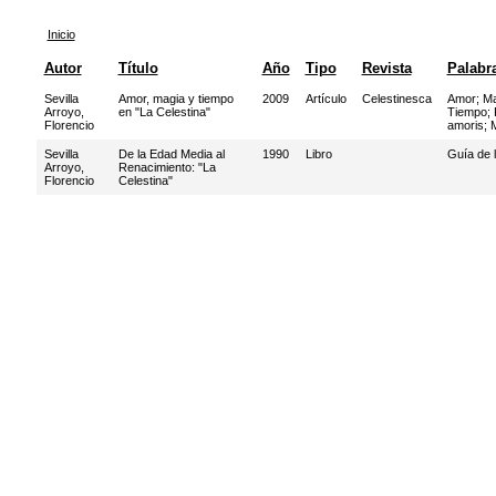
Inicio
Autor
Título
Año
Tipo
Revista
Palabr
Sevilla
Amor, magia y tiempo
2009
Artículo
Celestinesca
Amor
;
Ma
Arroyo,
en "La Celestina"
Tiempo
;
Florencio
amoris
;
M
Sevilla
De la Edad Media al
1990
Libro
Guía de 
Arroyo,
Renacimiento: "La
Florencio
Celestina"