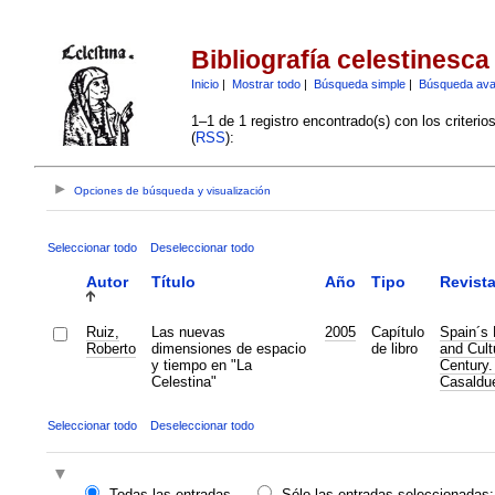
Bibliografía celestinesca
Inicio
|
Mostrar todo
|
Búsqueda simple
|
Búsqueda av
1–1 de 1 registro encontrado(s) con los criteri
(
RSS
):
Opciones de búsqueda y visualización
Seleccionar todo
Deseleccionar todo
Autor
Título
Año
Tipo
Revist
Ruiz,
Las nuevas
2005
Capítulo
Spain´s 
Roberto
dimensiones de espacio
de libro
and Cult
y tiempo en "La
Century.
Celestina"
Casaldu
Seleccionar todo
Deseleccionar todo
Todas las entradas
Sólo las entradas seleccionadas: