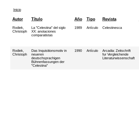
Inicio
Autor
Título
Año
Tipo
Revista
Rodiek,
La "Celestina" del siglo
1989
Artículo
Celestinesca
Christoph
XX: anotaciones
comparatistas
Rodiek,
Das Inquisitionsmotiv in
1990
Artículo
Arcadia: Zeitschrift
Christoph
neueren
fur Vergleichende
deutschsprachigen
Literaturwissenschaft
Bühnenfassungen der
"Celestina"