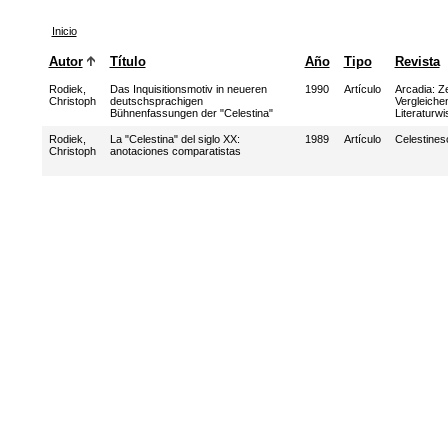
Inicio
Autor
Título
Año
Tipo
Revista
Rodiek,
Das Inquisitionsmotiv in neueren
1990
Artículo
Arcadia: Zei
Christoph
deutschsprachigen
Vergleiche
Bühnenfassungen der "Celestina"
Literaturw
Rodiek,
La "Celestina" del siglo XX:
1989
Artículo
Celestines
Christoph
anotaciones comparatistas