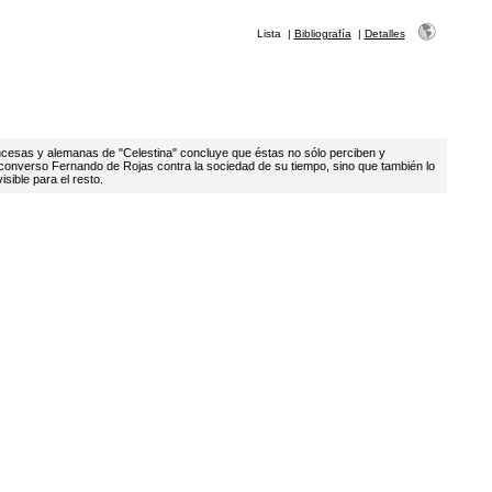
Lista
|
Bibliografía
|
Detalles
ancesas y alemanas de "Celestina" concluye que éstas no sólo perciben y
 converso Fernando de Rojas contra la sociedad de su tiempo, sino que también lo
sible para el resto.