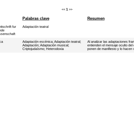
<<
1
>>
Palabras clave
Resumen
tschrift fur
Adaptación teatral
nde
issenschaft
ca
Adaptación escénica
;
Adaptación teatral
;
Al analizar las adaptaciones fr
Adaptación
;
Adaptación musical
;
entienden el mensaje oculto del
Criptojudaísmo
;
Heterodoxia
ponen de manifiesto y lo hacen vi