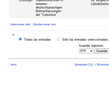
Christoph
Inquisitionsmotiv in
fur Vergleic
neueren
Literaturwis
deutschsprachigen
Bühnenfassungen
der "Celestina"
Seleccionar todo
Deseleccionar todo
Todas las entradas
Sólo las entradas seleccionadas:
Guardar registros:
Guardar
Inicio
Búsqueda CQL
|
Búsqueda