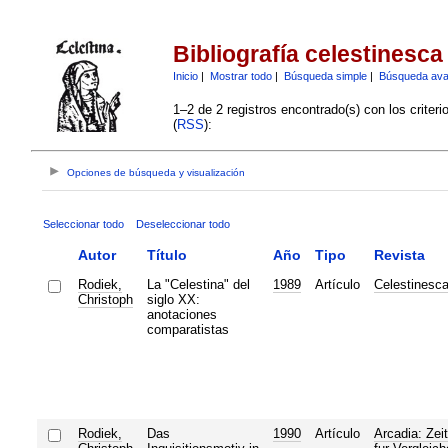
Bibliografía celestinesca
Inicio
|
Mostrar todo
|
Búsqueda simple
|
Búsqueda av
1–2 de 2 registros encontrado(s) con los criter
(
RSS
):
Opciones de búsqueda y visualización
Seleccionar todo
Deseleccionar todo
Autor
Título
Año
Tipo
Revista
Rodiek,
La "Celestina" del
1989
Artículo
Celestinesc
Christoph
siglo XX:
anotaciones
comparatistas
Rodiek,
Das
1990
Artículo
Arcadia: Zeit