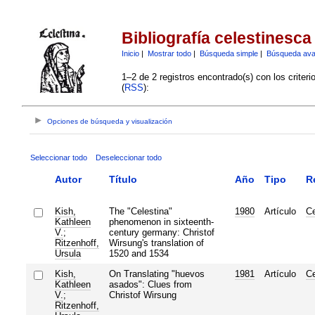
Bibliografía celestinesca
Inicio
|
Mostrar todo
|
Búsqueda simple
|
Búsqueda av
1–2 de 2 registros encontrado(s) con los criter
(
RSS
):
Opciones de búsqueda y visualización
Seleccionar todo
Deseleccionar todo
Autor
Título
Año
Tipo
R
Kish,
The "Celestina"
1980
Artículo
Ce
Kathleen
phenomenon in sixteenth-
V.
;
century germany: Christof
Ritzenhoff,
Wirsung's translation of
Ursula
1520 and 1534
Kish,
On Translating "huevos
1981
Artículo
Ce
Kathleen
asados": Clues from
V.
;
Christof Wirsung
Ritzenhoff,