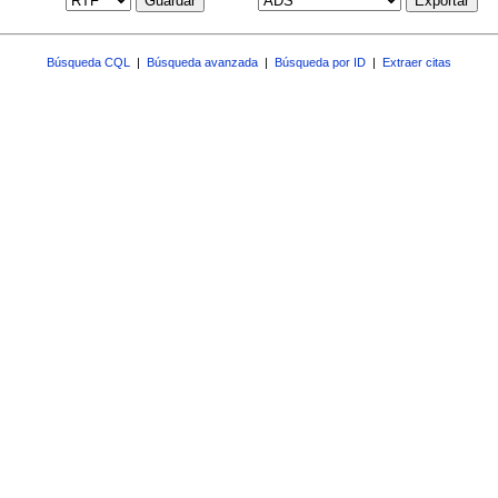
Guardar
Exportar
Búsqueda CQL
|
Búsqueda avanzada
|
Búsqueda por ID
|
Extraer citas