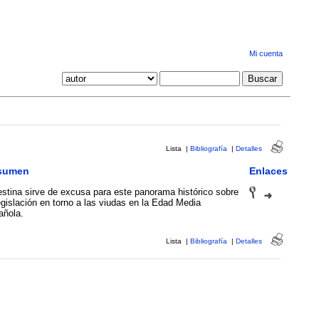
Mi cuenta
Lista
|
Bibliografía
|
Detalles
sumen
Enlaces
estina sirve de excusa para este panorama histórico sobre
egislación en torno a las viudas en la Edad Media
añola.
Lista
|
Bibliografía
|
Detalles