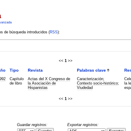
a
vanzada
ios de búsqueda introducidos (
RSS
):
<<
1
>>
ño
Tipo
Revista
Palabras clave
Re
992
Capítulo
Actas del X Congreso de
Caracterización
;
Cel
de libro
la Asociación de
Contexto socio-histórico
;
la l
Hispanistas
Viudedad
esp
<<
1
>>
Guardar registros:
Exportar registros: