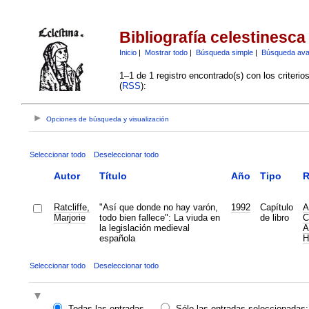
Bibliografía celestinesca
Inicio
|
Mostrar todo
|
Búsqueda simple
|
Búsqueda av
1–1 de 1 registro encontrado(s) con los criteri
(
RSS
):
Opciones de búsqueda y visualización
Seleccionar todo
Deseleccionar todo
Autor
Título
Año
Tipo
R
Ratcliffe,
"Así que donde no hay varón,
1992
Capítulo
A
Marjorie
todo bien fallece": La viuda en
de libro
C
la legislación medieval
A
española
H
Seleccionar todo
Deseleccionar todo
Todas las entradas
Sólo las entradas seleccionadas: