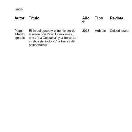
Inicio
Autor
Título
Año
Tipo
Revista
Poggi,
El fin del deseo y el comienzo de
2018
Artículo
Celestinesca
Alfredo
la unión con Dios: Conexiones
Ignacio
entre "La Celestina" y la literatura
mística del siglo XVI a través del
psicoanálisis