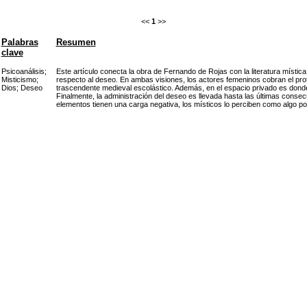
<<
1
>>
Palabras
Resumen
clave
Psicoanálisis
;
Este artículo conecta la obra de Fernando de Rojas con la literatura místi
Misticismo
;
respecto al deseo. En ambas visiones, los actores femeninos cobran el pro
Dios
;
Deseo
trascendente medieval escolástico. Además, en el espacio privado es donde 
Finalmente, la administración del deseo es llevada hasta las últimas consecu
elementos tienen una carga negativa, los místicos lo perciben como algo pos