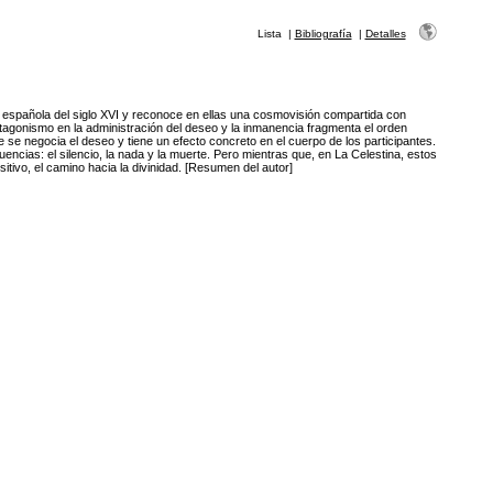
Lista
|
Bibliografía
|
Detalles
ca española del siglo XVI y reconoce en ellas una cosmovisión compartida con
tagonismo en la administración del deseo y la inmanencia fragmenta el orden
se negocia el deseo y tiene un efecto concreto en el cuerpo de los participantes.
encias: el silencio, la nada y la muerte. Pero mientras que, en La Celestina, estos
itivo, el camino hacia la divinidad. [Resumen del autor]