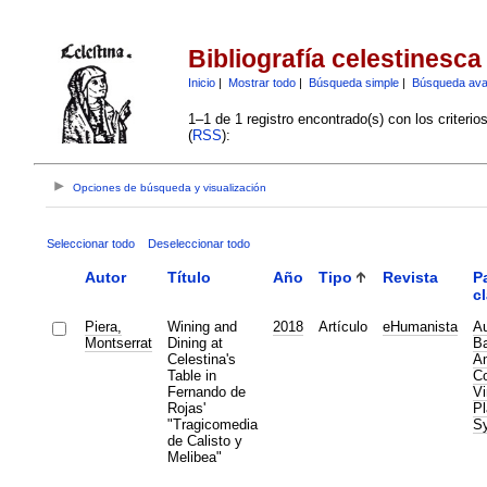
Bibliografía celestinesca
Inicio
|
Mostrar todo
|
Búsqueda simple
|
Búsqueda av
1–1 de 1 registro encontrado(s) con los criteri
(
RSS
):
Opciones de búsqueda y visualización
Seleccionar todo
Deseleccionar todo
Autor
Título
Año
Tipo
Revista
P
c
Piera,
Wining and
2018
Artículo
eHumanista
Au
Montserrat
Dining at
B
Celestina's
A
Table in
C
Fernando de
Vi
Rojas'
Pl
"Tragicomedia
S
de Calisto y
Melibea"