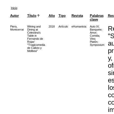
Inicio
Autor
Título
Año
Tipo
Revista
Palabras
Re
clave
Piera,
Wining and
2018
Artículo
eHumanista
Auto IX
;
Re
Montserrat
Dining at
Banquete
;
Celestina's
Amor
;
"S
Table in
Comida
;
Fernando de
Vino
;
au
Rojas'
Platón
;
"Tragicomedia
Symposium
de Calisto y
pr
Melibea"
y,
of
si
es
lo
co
co
im