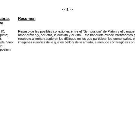
<<
1
>>
abras
Resumen
ve
 IX
;
Repaso de las posibles conexiones entre el "Symposium" de Platón y el banquete
quete
;
amor erótico y, por otra, la comida y el vino. Este banquete ofrece interesante
r
;
respecto al tema tratado en los diálogos en los que participan los comensales: 
ida
;
Vino
;
imágenes ilusorias de lo que es bello y de lo amado, a menudo con trágicas con
ón
;
posium