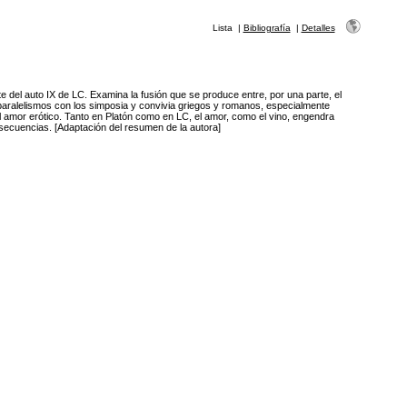
Lista
|
Bibliografía
|
Detalles
 del auto IX de LC. Examina la fusión que se produce entre, por una parte, el
s paralelismos con los simposia y convivia griegos y romanos, especialmente
el amor erótico. Tanto en Platón como en LC, el amor, como el vino, engendra
secuencias. [Adaptación del resumen de la autora]