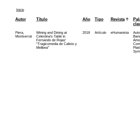
Inicio
Autor
Título
Año
Tipo
Revista
Pal
cla
Piera,
Wining and Dining at
2018
Artículo
eHumanista
Auto
Montserrat
Celestina's Table in
Ban
Fernando de Rojas'
Amo
"Tragicomedia de Calisto y
Com
Melibea"
Plat
Sym