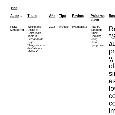
Inicio
Autor
Título
Año
Tipo
Revista
Palabras
Re
clave
Piera,
Wining and
2018
Artículo
eHumanista
Auto IX
;
Re
Montserrat
Dining at
Banquete
;
Celestina's
Amor
;
"S
Table in
Comida
;
Fernando de
Vino
;
au
Rojas'
Platón
;
"Tragicomedia
Symposium
de Calisto y
pr
Melibea"
y,
of
si
es
lo
co
co
im