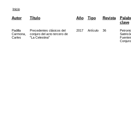
Inicio
Autor
Título
Año
Tipo
Revista
Palab
clave
Padilla
Precedentes clásicos del
2017
Artículo
36
Petroni
Carmona,
conjuro del acto tercero de
Satiricó
Carles
"La Celestina"
Fuente
Conjuro