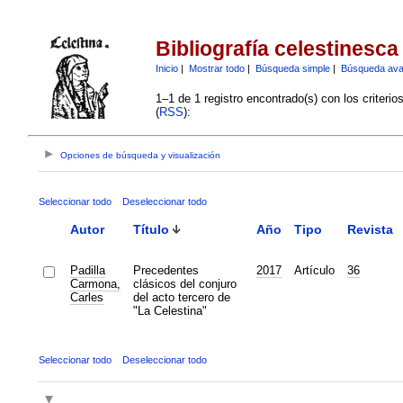
Bibliografía celestinesca
Inicio
|
Mostrar todo
|
Búsqueda simple
|
Búsqueda av
1–1 de 1 registro encontrado(s) con los criteri
(
RSS
):
Opciones de búsqueda y visualización
Seleccionar todo
Deseleccionar todo
Autor
Título
Año
Tipo
Revista
Padilla
Precedentes
2017
Artículo
36
Carmona,
clásicos del conjuro
Carles
del acto tercero de
"La Celestina"
Seleccionar todo
Deseleccionar todo