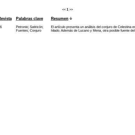
<<
1
>>
evista
Palabras clave
Resumen
6
Petronio
;
Satiricón
;
El artículo presenta un análisis del conjuro de Celestina 
Fuentes
;
Conjuro
hilado. Además de Lucano y Mena, otra posible fuente del p