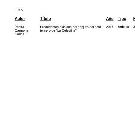
Inicio
Autor
Título
Año
Tipo
R
Padilla
Precedentes clásicos del conjuro del acto
2017
Artículo
3
Carmona,
tercero de "La Celestina"
Carles