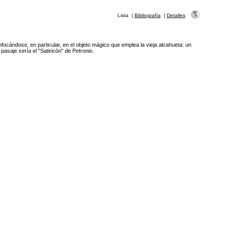
Lista
|
Bibliografía
|
Detalles
enfocándose, en particular, en el objeto mágico que emplea la vieja alcahueta: un
asaje sería el "Satiricón" de Petronio.