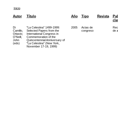
Inicio
Autor
Título
Año
Tipo
Revista
Pal
cla
Di
"La Celestina" 1499-1999:
2005
Actas de
Rec
Camillo,
Selected Papers from the
congreso
de a
Ottavio
;
International Congress in
O'Neill,
Commemoration of the
John
Quincentennial Anniversary of
(eds)
"La Celestina" (New York,
November 17-19, 1999)