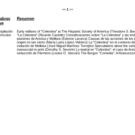
<<
1
>>
abras
Resumen
ve
opilación
Early editions of "Celestina" at The Hispanic Society of America (Theodore S. Bear
rtículos
"La Celestina" (Ricardo Castells) Consideraciones sobre "La Celestina" y las ins
pasiones de Areúsa y Melibea (Eukene Lacarra) Causas de las acciones de los pe
origen no tan cierto (María Luisa López-Vidriero) La "Celestina" en el contexto d
violación de Melibea (José Miguel Martínez Torrejón) Speculations about the vani
manuscript to print (Dorothy S. Severin) Lo teatral en "Celestina": el caso de Are
seducción de Pármeno (Louise O. Vasvári) The Burgos "Comedia": A Reassessme