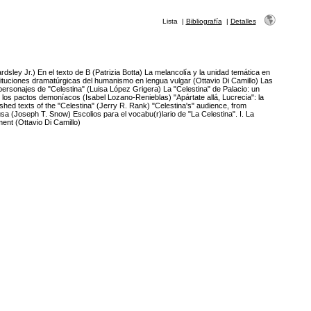
Lista
|
Bibliografía
|
Detalles
dsley Jr.) En el texto de B (Patrizia Botta) La melancolía y la unidad temática en
tituciones dramatúrgicas del humanismo en lengua vulgar (Ottavio Di Camillo) Las
rsonajes de "Celestina" (Luisa López Grigera) La "Celestina" de Palacio: un
e los pactos demoníacos (Isabel Lozano-Renieblas) "Apártate allá, Lucrecia": la
shed texts of the "Celestina" (Jerry R. Rank) "Celestina's" audience, from
úsa (Joseph T. Snow) Escolios para el vocabu(r)lario de "La Celestina". I. La
nt (Ottavio Di Camillo)