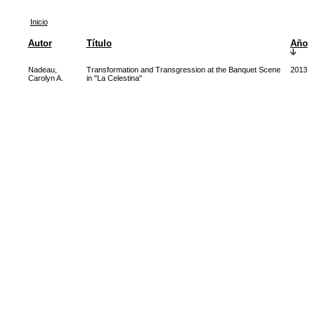
Inicio
Autor
Título
Año
Nadeau,
Transformation and Transgression at the Banquet Scene
2013
Carolyn A.
in "La Celestina"