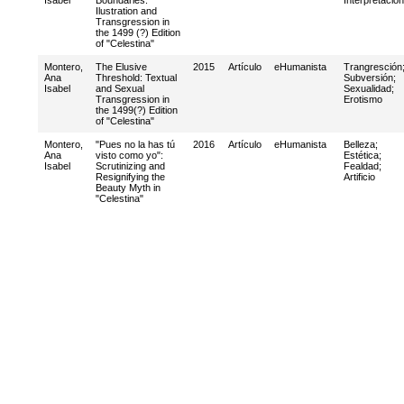
Isabel
Boundaries:
Interpretación
Ilustration and
Transgression in
the 1499 (?) Edition
of "Celestina"
Montero,
The Elusive
2015
Artículo
eHumanista
Trangresción
Ana
Threshold: Textual
Subversión
;
Isabel
and Sexual
Sexualidad
;
Transgression in
Erotismo
the 1499(?) Edition
of "Celestina"
Montero,
"Pues no la has tú
2016
Artículo
eHumanista
Belleza
;
Ana
visto como yo":
Estética
;
Isabel
Scrutinizing and
Fealdad
;
Resignifying the
Artificio
Beauty Myth in
"Celestina"