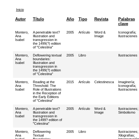
Inicio
Autor
Título
Año
Tipo
Revista
Palabras
clave
Montero,
A penetrable text?
2005
Artículo
Word &
Iconografía
;
Ana
Illustration and
Image
Ilustraciones
Isabel
transgression in
the 1499(?) edition
of "Celestina"
Montero,
Deflowering textual
2005
Libro
Ilustraciones
Ana
boundaries:
Isabel
Illustration and
transgression in
the 1499(?) edition
of "Celestina"
Montero,
Reading at the
2015
Artículo
Celestinesca
Imaginería
;
Ana
Threshold: The
Iconografía
;
Isabel
Role of Illustrations
Ilustraciones
in the Reception of
the Early Editions
of "Celestina"
Montero,
A penetrable text?
2005
Artículo
Word &
Ilustraciones
;
Ana
Illustration and
Image
Simbolismo
Isabel
transgression in
the 1499? edition of
"Celestina"
Montero,
Deflowering
2005
Libro
Ilustraciones
;
Ana
Textual
Xilografías
;