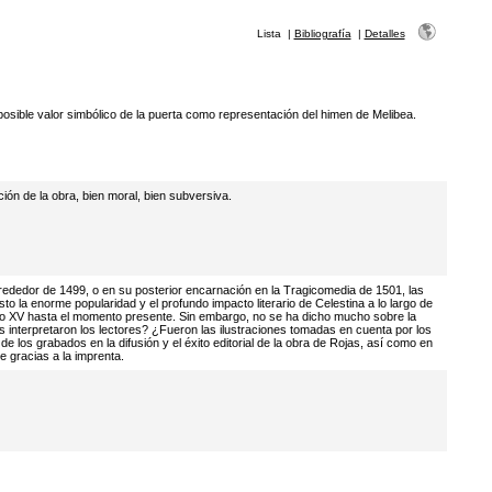
Lista
|
Bibliografía
|
Detalles
osible valor simbólico de la puerta como representación del himen de Melibea.
ión de la obra, bien moral, bien subversiva.
lrededor de 1499, o en su posterior encarnación en la Tragicomedia de 1501, las
o la enorme popularidad y el profundo impacto literario de Celestina a lo largo de
glo XV hasta el momento presente. Sin embargo, no se ha dicho mucho sobre la
os interpretaron los lectores? ¿Fueron las ilustraciones tomadas en cuenta por los
de los grabados en la difusión y el éxito editorial de la obra de Rojas, así como en
e gracias a la imprenta.