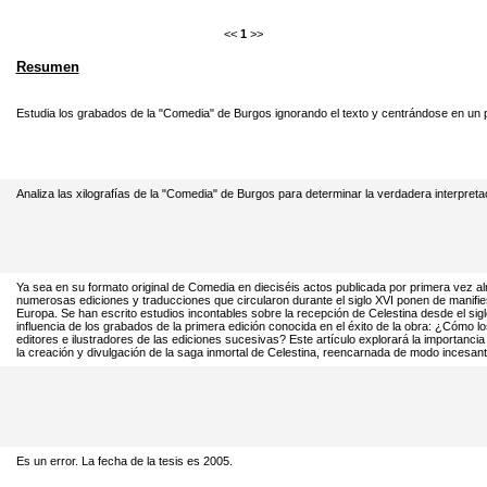
<<
1
>>
Resumen
Estudia los grabados de la "Comedia" de Burgos ignorando el texto y centrándose en un p
Analiza las xilografías de la "Comedia" de Burgos para determinar la verdadera interpretac
Ya sea en su formato original de Comedia en dieciséis actos publicada por primera vez a
numerosas ediciones y traducciones que circularon durante el siglo XVI ponen de manifiest
Europa. Se han escrito estudios incontables sobre la recepción de Celestina desde el si
influencia de los grabados de la primera edición conocida en el éxito de la obra: ¿Cómo l
editores e ilustradores de las ediciones sucesivas? Este artículo explorará la importancia 
la creación y divulgación de la saga inmortal de Celestina, reencarnada de modo incesant
Es un error. La fecha de la tesis es 2005.