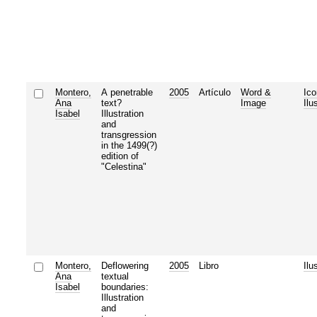
Montero,
A penetrable
2005
Artículo
Word &
Ico
Ana
text?
Image
Ilu
Isabel
Illustration
and
transgression
in the 1499(?)
edition of
"Celestina"
Montero,
Deflowering
2005
Libro
Ilu
Ana
textual
Isabel
boundaries:
Illustration
and