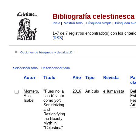
Bibliografía celestinesca
Inicio
|
Mostrar todo
|
Búsqueda simple
|
Búsqueda av
1–7 de 7 registros encontrado(s) con los criter
(
RSS
):
Opciones de búsqueda y visualización
Seleccionar todo
Deseleccionar todo
Autor
Título
Año
Tipo
Revista
Pa
cl
Montero,
"Pues no la
2016
Artículo
eHumanista
Bel
Ana
has tú visto
Est
Isabel
como yo":
Fe
Scrutinizing
Art
and
Resignifying
the Beauty
Myth in
"Celestina"