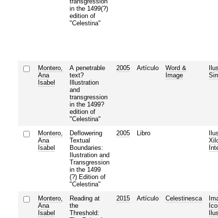
transgression
in the 1499(?)
edition of
"Celestina"
Montero,
A penetrable
2005
Artículo
Word &
Ilu
Ana
text?
Image
Si
Isabel
Illustration
and
transgression
in the 1499?
edition of
"Celestina"
Montero,
Deflowering
2005
Libro
Ilu
Ana
Textual
Xil
Isabel
Boundaries:
Int
Ilustration and
Transgression
in the 1499
(?) Edition of
"Celestina"
Montero,
Reading at
2015
Artículo
Celestinesca
Ima
Ana
the
Ico
Isabel
Threshold:
Ilu