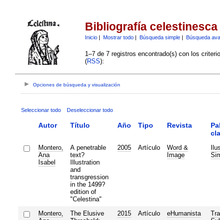
Bibliografía celestinesca
Inicio
|
Mostrar todo
|
Búsqueda simple
|
Búsqueda av
1–7 de 7 registros encontrado(s) con los criter
(
RSS
):
Opciones de búsqueda y visualización
Seleccionar todo
Deseleccionar todo
Autor
Título
Año
Tipo
Revista
Pa
cl
Montero,
A penetrable
2005
Artículo
Word &
Ilu
Ana
text?
Image
Si
Isabel
Illustration
and
transgression
in the 1499?
edition of
"Celestina"
Montero,
The Elusive
2015
Artículo
eHumanista
Tra