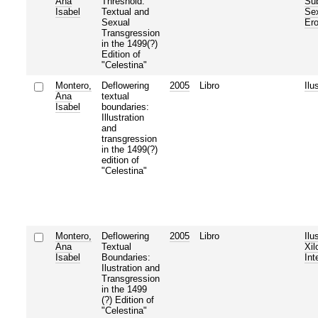
Ana
Threshold:
Sub
Isabel
Textual and
Sex
Sexual
Ero
Transgression
in the 1499(?)
Edition of
"Celestina"
Montero,
Deflowering
2005
Libro
Ilu
Ana
textual
Isabel
boundaries:
Illustration
and
transgression
in the 1499(?)
edition of
"Celestina"
Montero,
Deflowering
2005
Libro
Ilu
Ana
Textual
Xil
Isabel
Boundaries:
Int
Ilustration and
Transgression
in the 1499
(?) Edition of
"Celestina"