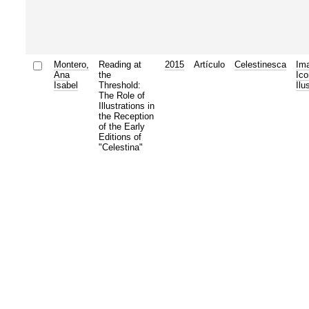
Montero,
Reading at
2015
Artículo
Celestinesca
Ima
Ana
the
Ico
Isabel
Threshold:
Ilu
The Role of
Illustrations in
the Reception
of the Early
Editions of
"Celestina"