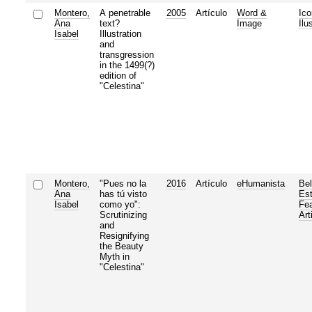
Montero,
A penetrable
2005
Artículo
Word &
Ico
Ana
text?
Image
Ilu
Isabel
Illustration
and
transgression
in the 1499(?)
edition of
"Celestina"
Montero,
"Pues no la
2016
Artículo
eHumanista
Bel
Ana
has tú visto
Est
Isabel
como yo":
Fe
Scrutinizing
Art
and
Resignifying
the Beauty
Myth in
"Celestina"