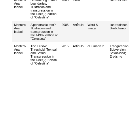
Montero,
Deflowering textual
2005
Libro
Ilustraciones
Ana
boundaries:
Isabel
Illustration and
transgression in
the 1499(?) edition
of "Celestina"
Montero,
A penetrable text?
2005
Artículo
Word &
Ilustraciones
;
Ana
Illustration and
Image
Simbolismo
Isabel
transgression in
the 1499? edition of
"Celestina"
Montero,
The Elusive
2015
Artículo
eHumanista
Trangresción
Ana
Threshold: Textual
Subversión
;
Isabel
and Sexual
Sexualidad
;
Transgression in
Erotismo
the 1499(?) Edition
of "Celestina"