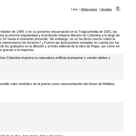
Lista
|
Bibliografía
|
Detalles
lrededor de 1499, o en su posterior encarnación en la Tragicomedia de 1501, las
o la enorme popularidad y el profundo impacto literario de Celestina a lo largo de
glo XV hasta el momento presente. Sin embargo, no se ha dicho mucho sobre la
os interpretaron los lectores? ¿Fueron las ilustraciones tomadas en cuenta por los
de los grabados en la difusión y el éxito editorial de la obra de Rojas, así como en
e gracias a la imprenta.
ómo Celestina muestra su naturaleza artificial al preparar y vender afeites y
osible valor simbólico de la puerta como representación del himen de Melibea.