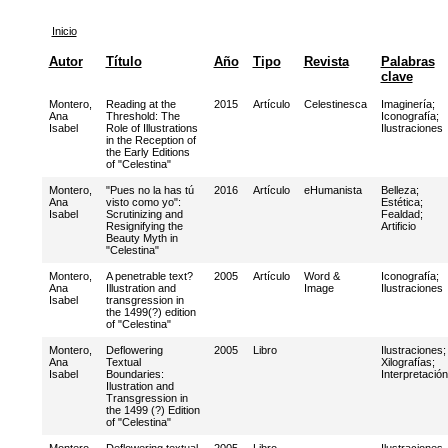
Inicio
Autor
Título
Año
Tipo
Revista
Palabras
clave
Montero,
Reading at the
2015
Artículo
Celestinesca
Imaginería
;
Ana
Threshold: The
Iconografía
;
Isabel
Role of Illustrations
Ilustraciones
in the Reception of
the Early Editions
of "Celestina"
Montero,
"Pues no la has tú
2016
Artículo
eHumanista
Belleza
;
Ana
visto como yo":
Estética
;
Isabel
Scrutinizing and
Fealdad
;
Resignifying the
Artificio
Beauty Myth in
"Celestina"
Montero,
A penetrable text?
2005
Artículo
Word &
Iconografía
;
Ana
Illustration and
Image
Ilustraciones
Isabel
transgression in
the 1499(?) edition
of "Celestina"
Montero,
Deflowering
2005
Libro
Ilustraciones
;
Ana
Textual
Xilografías
;
Isabel
Boundaries:
Interpretación
Ilustration and
Transgression in
the 1499 (?) Edition
of "Celestina"