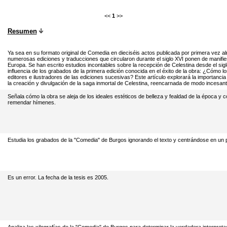
<<
1
>>
Resumen
Ya sea en su formato original de Comedia en dieciséis actos publicada por primera vez a
numerosas ediciones y traducciones que circularon durante el siglo XVI ponen de manifiest
Europa. Se han escrito estudios incontables sobre la recepción de Celestina desde el si
influencia de los grabados de la primera edición conocida en el éxito de la obra: ¿Cómo l
editores e ilustradores de las ediciones sucesivas? Este artículo explorará la importancia 
la creación y divulgación de la saga inmortal de Celestina, reencarnada de modo incesant
Señala cómo la obra se aleja de los ideales estéticos de belleza y fealdad de la época y c
remendar hímenes.
Estudia los grabados de la "Comedia" de Burgos ignorando el texto y centrándose en un p
Es un error. La fecha de la tesis es 2005.