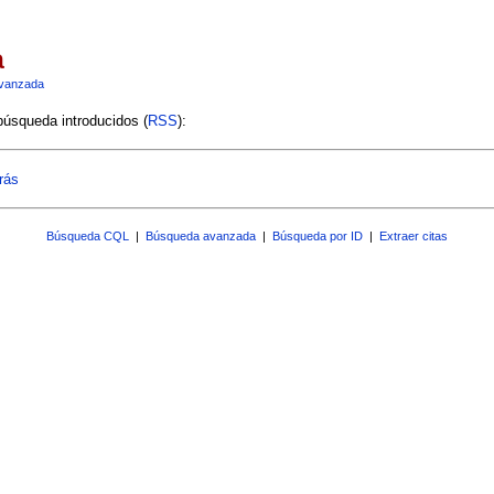
a
vanzada
 búsqueda introducidos (
RSS
):
rás
Búsqueda CQL
|
Búsqueda avanzada
|
Búsqueda por ID
|
Extraer citas