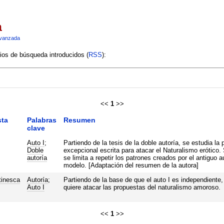
a
vanzada
rios de búsqueda introducidos (
RSS
):
<<
1
>>
sta
Palabras
Resumen
clave
Auto I
;
Partiendo de la tesis de la doble autoría, se estudia la 
Doble
excepcional escrita para atacar el Naturalismo erótico
autoría
se limita a repetir los patrones creados por el antiguo 
modelo. [Adaptación del resumen de la autora]
tinesca
Autoría
;
Partiendo de la base de que el auto I es independiente, 
Auto I
quiere atacar las propuestas del naturalismo amoroso.
<<
1
>>