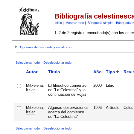
Bibliografía celestinesc
Inicio
|
Mostrar todo
|
Búsqueda simple
|
Búsqueda a
1–2 de 2 registros encontrado(s) con los crite
Opciones de búsqueda y visualización
Seleccionar todo
Deseleccionar todo
Autor
Título
Año
Tipo
Revi
Mitxelena,
El filosófico comienzo
2000
Libro
Itziar
de "La Celestina" y la
continuación de Rojas
Mitxelena,
Algunas observaciones
1996
Artículo
Celes
Itziar
acerca del comienzo
de "La Celestina"
Seleccionar todo
Deseleccionar todo