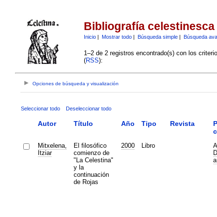
Bibliografía celestinesca
Inicio
|
Mostrar todo
|
Búsqueda simple
|
Búsqueda av
1–2 de 2 registros encontrado(s) con los criter
(
RSS
):
Opciones de búsqueda y visualización
Seleccionar todo
Deseleccionar todo
Autor
Título
Año
Tipo
Revista
P
c
Mitxelena,
El filosófico
2000
Libro
A
Itziar
comienzo de
D
"La Celestina"
a
y la
continuación
de Rojas