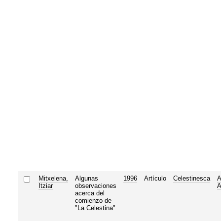
Mitxelena,
Algunas
1996
Artículo
Celestinesca
A
Itziar
observaciones
A
acerca del
comienzo de
"La Celestina"