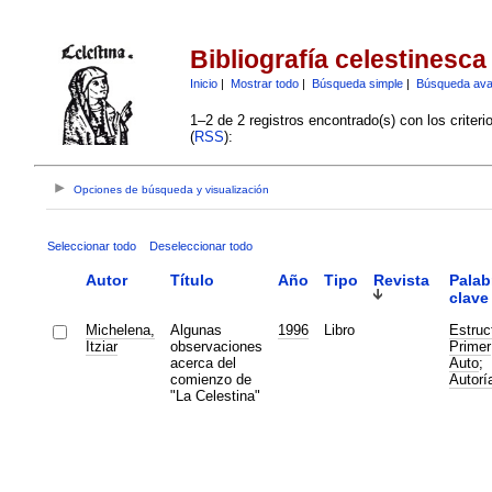
Bibliografía celestinesca
Inicio
|
Mostrar todo
|
Búsqueda simple
|
Búsqueda av
1–2 de 2 registros encontrado(s) con los criter
(
RSS
):
Opciones de búsqueda y visualización
Seleccionar todo
Deseleccionar todo
Autor
Título
Año
Tipo
Revista
Palab
clave
Michelena,
Algunas
1996
Libro
Estruc
Itziar
observaciones
Primer
acerca del
Auto
;
comienzo de
Autorí
"La Celestina"