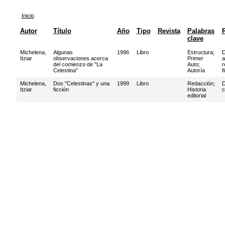
Inicio
Autor
Título
Año
Tipo
Revista
Palabras
clave
Michelena,
Algunas
1996
Libro
Estructura
;
D
Itziar
observaciones acerca
Primer
a
del comienzo de "La
Auto
;
r
Celestina"
Autoría
f
Michelena,
Dos "Celestinas" y una
1999
Libro
Redacción
;
D
Itziar
ficción
Historia
c
editorial