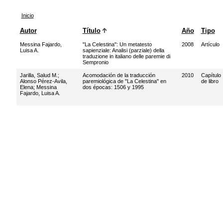
Inicio
Autor
Título
Año
Tipo
Messina Fajardo,
"La Celestina": Un metatesto
2008
Artículo
Luisa A.
sapienziale: Analisi (parziale) della
traduzione in italiano delle paremie di
Sempronio
Jarilla, Salud M.
;
Acomodación de la traducción
2010
Capítulo
Alonso Pérez-Avila,
paremiológica de "La Celestina" en
de libro
Elena
;
Messina
dos épocas: 1506 y 1995
Fajardo, Luisa A.