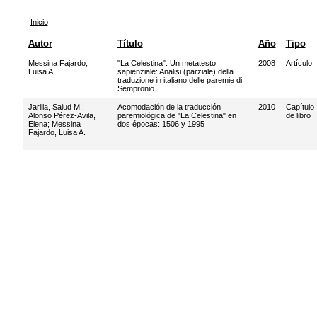
Inicio
Autor
Título
Año
Tipo
Messina Fajardo,
"La Celestina": Un metatesto
2008
Artículo
Luisa A.
sapienziale: Analisi (parziale) della
traduzione in italiano delle paremie di
Sempronio
Jarilla, Salud M.
;
Acomodación de la traducción
2010
Capítulo
Alonso Pérez-Avila,
paremiológica de "La Celestina" en
de libro
Elena
;
Messina
dos épocas: 1506 y 1995
Fajardo, Luisa A.