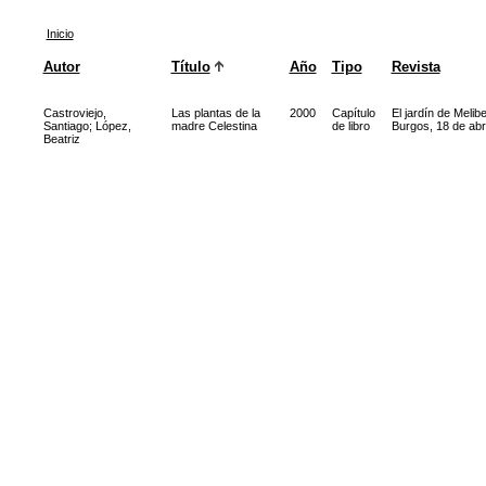
Inicio
Autor
Título
Año
Tipo
Revista
Castroviejo,
Las plantas de la
2000
Capítulo
El jardín de Meli
Santiago
;
López,
madre Celestina
de libro
Burgos, 18 de abri
Beatriz