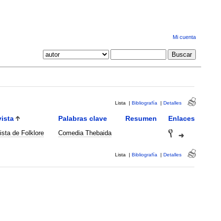
Mi cuenta
Lista
|
Bibliografía
|
Detalles
ista
Palabras clave
Resumen
Enlaces
ista de Folklore
Comedia Thebaida
Lista
|
Bibliografía
|
Detalles