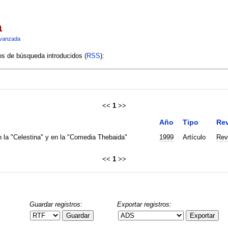
a
vanzada
ios de búsqueda introducidos (
RSS
):
<<
1
>>
Año
Tipo
Rev
n la "Celestina" y en la "Comedia Thebaida"
1999
Artículo
Rev
<<
1
>>
Guardar registros:
Exportar registros:
Guardar
Exportar