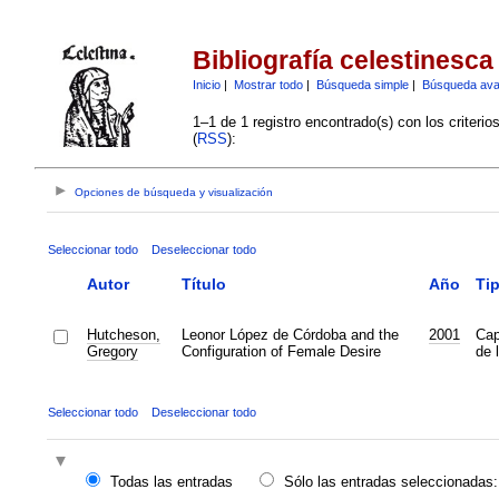
Bibliografía celestinesca
Inicio
|
Mostrar todo
|
Búsqueda simple
|
Búsqueda av
1–1 de 1 registro encontrado(s) con los criteri
(
RSS
):
Opciones de búsqueda y visualización
Seleccionar todo
Deseleccionar todo
Autor
Título
Año
Ti
Hutcheson,
Leonor López de Córdoba and the
2001
Cap
Gregory
Configuration of Female Desire
de l
Seleccionar todo
Deseleccionar todo
Todas las entradas
Sólo las entradas seleccionadas: