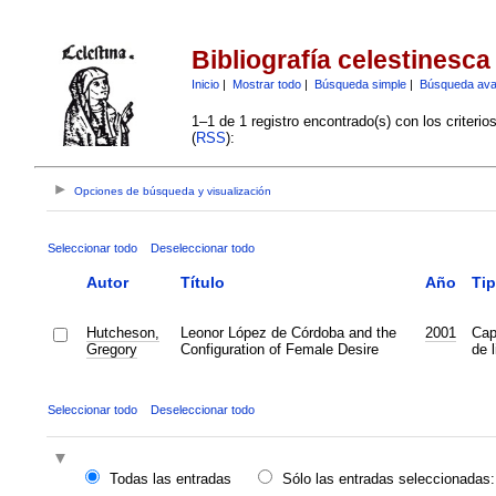
Bibliografía celestinesca
Inicio
|
Mostrar todo
|
Búsqueda simple
|
Búsqueda av
1–1 de 1 registro encontrado(s) con los criteri
(
RSS
):
Opciones de búsqueda y visualización
Seleccionar todo
Deseleccionar todo
Autor
Título
Año
Ti
Hutcheson,
Leonor López de Córdoba and the
2001
Cap
Gregory
Configuration of Female Desire
de l
Seleccionar todo
Deseleccionar todo
Todas las entradas
Sólo las entradas seleccionadas: