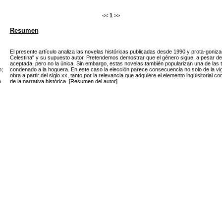
<<
1
>>
Resumen
El presente artículo analiza las novelas históricas publicadas desde 1990 y prota-goni
Celestina" y su supuesto autor. Pretendemos demostrar que el género sigue, a pesar de la
aceptada, pero no la única. Sin embargo, estas novelas también popularizan una de las 
o
;
condenado a la hoguera. En este caso la elección parece consecuencia no solo de la vig
obra a partir del siglo xx, tanto por la relevancia que adquiere el elemento inquisitorial 
o
de la narrativa histórica. [Resumen del autor]