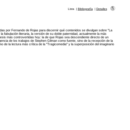
Lista
|
Bibliografía
|
Detalles
zadas por Fernando de Rojas para discernir qué contenidos se divulgan sobre "La
 fabulación literaria, la versión de su doble paternidad, actualmente la más
tesis más controvertidas hoy: la de que Rojas sea descendiente directo de un
encia de los trabajos de Stephen Gilman como fuente, sino de la recepción de la
como de la lectura más crítica de la "Tragicomedia" y la superposición del imaginario