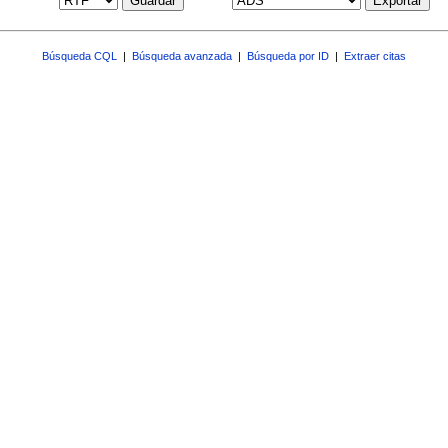
Guardar
Exportar
Búsqueda CQL
|
Búsqueda avanzada
|
Búsqueda por ID
|
Extraer citas