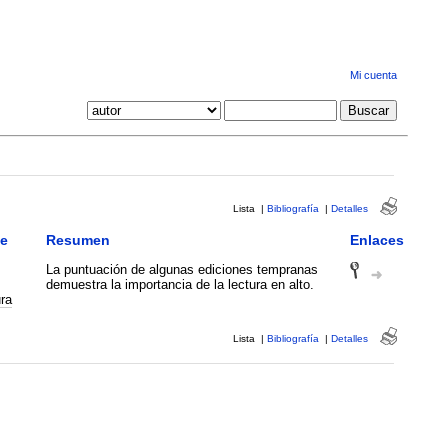
Mi cuenta
Lista
|
Bibliografía
|
Detalles
ve
Resumen
Enlaces
La puntuación de algunas ediciones tempranas
demuestra la importancia de la lectura en alto.
ra
Lista
|
Bibliografía
|
Detalles