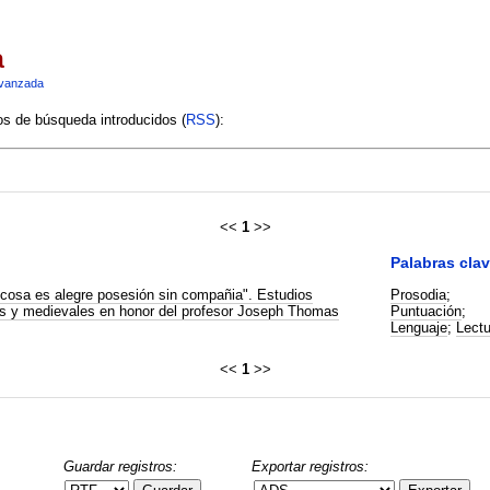
a
vanzada
ios de búsqueda introducidos (
RSS
):
<<
1
>>
Palabras cla
cosa es alegre posesión sin compañia". Estudios
Prosodia
;
s y medievales en honor del profesor Joseph Thomas
Puntuación
;
Lenguaje
;
Lectu
<<
1
>>
Guardar registros:
Exportar registros: