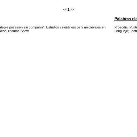
<<
1
>>
Palabras cl
legre posesión sin compañia". Estudios celestinescos y medievales en
Prosodia
;
Punt
Joseph Thomas Snow
Lenguaje
;
Lect