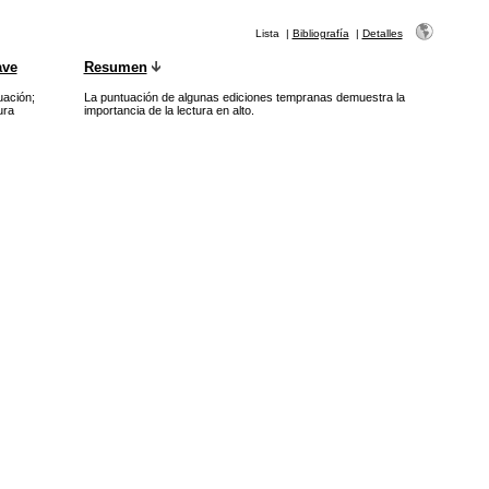
Lista
|
Bibliografía
|
Detalles
ave
Resumen
uación
;
La puntuación de algunas ediciones tempranas demuestra la
ura
importancia de la lectura en alto.