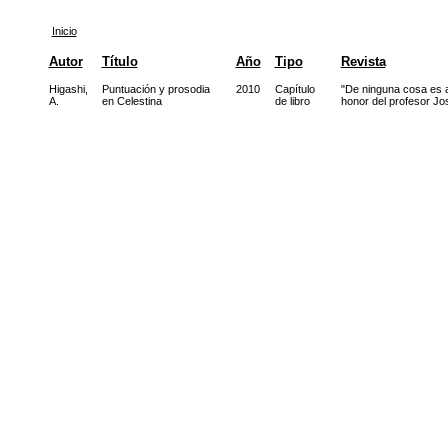
Inicio
Autor
Título
Año
Tipo
Revista
Higashi,
Puntuación y prosodia
2010
Capítulo
"De ninguna cosa es a
A.
en Celestina
de libro
honor del profesor 