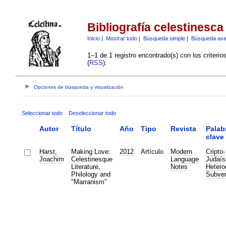
Bibliografía celestinesca
Inicio
|
Mostrar todo
|
Búsqueda simple
|
Búsqueda av
1–1 de 1 registro encontrado(s) con los criteri
(
RSS
):
Opciones de búsqueda y visualización
Seleccionar todo
Deseleccionar todo
Autor
Título
Año
Tipo
Revista
Palab
clave
Harst,
Making Love:
2012
Artículo
Modern
Cripto-
Joachim
Celestinesque
Language
Judaí
Literature,
Notes
Hetero
Philology and
Subver
"Marranism"