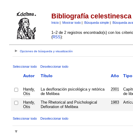
Bibliografía celestinesca
Inicio
|
Mostrar todo
|
Búsqueda simple
|
Búsqueda av
1–2 de 2 registros encontrado(s) con los criter
(
RSS
):
Opciones de búsqueda y visualización
Seleccionar todo
Deseleccionar todo
Autor
Título
Año
Tipo
Handy,
La desfloración psicológica y retórica
2001
Capít
Otis
de Melibea
de lib
Handy,
The Rhetorical and Psichological
1983
Artíc
Otis
Defloration of Melibea
Seleccionar todo
Deseleccionar todo