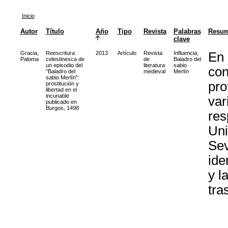
Inicio
Autor
Título
Año
Tipo
Revista
Palabras
Resu
clave
Gracia,
Reescritura
2013
Artículo
Revista
Influencia
;
En 
Paloma
celestinesca de
de
Baladro del
un episodio del
literatura
sabio
con
"Baladro del
medieval
Merlín
sabio Merlín":
pro
prostitución y
libertad en el
incunable
var
publicado en
Burgos, 1498
res
Uni
Sev
ide
y l
tras