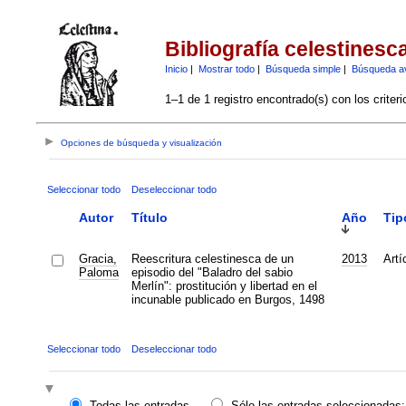
Bibliografía celestinesc
Inicio
|
Mostrar todo
|
Búsqueda simple
|
Búsqueda a
1–1 de 1 registro encontrado(s) con los criter
Opciones de búsqueda y visualización
Seleccionar todo
Deseleccionar todo
Autor
Título
Año
Tip
Gracia,
Reescritura celestinesca de un
2013
Artí
Paloma
episodio del "Baladro del sabio
Merlín": prostitución y libertad en el
incunable publicado en Burgos, 1498
Seleccionar todo
Deseleccionar todo
Todas las entradas
Sólo las entradas seleccionadas: