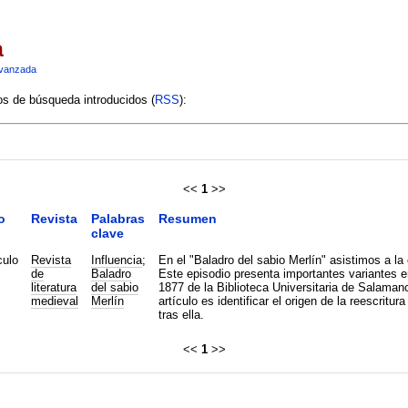
a
vanzada
ios de búsqueda introducidos (
RSS
):
<<
1
>>
o
Revista
Palabras
Resumen
clave
culo
Revista
Influencia
;
En el "Baladro del sabio Merlín" asistimos a la 
de
Baladro
Este episodio presenta importantes variantes e
literatura
del sabio
1877 de la Biblioteca Universitaria de Salamanc
medieval
Merlín
artículo es identificar el origen de la reescritu
tras ella.
<<
1
>>