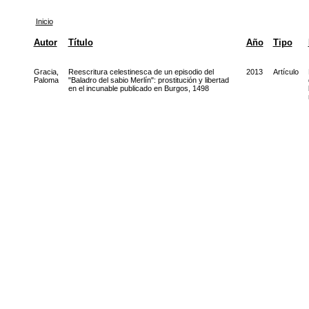
Inicio
Autor
Título
Año
Tipo
Gracia,
Reescritura celestinesca de un episodio del
2013
Artículo
Paloma
"Baladro del sabio Merlín": prostitución y libertad
en el incunable publicado en Burgos, 1498