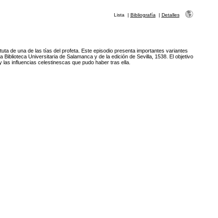
Lista
|
Bibliografía
|
Detalles
ituta de una de las tías del profeta. Este episodio presenta importantes variantes
 Biblioteca Universitaria de Salamanca y de la edición de Sevilla, 1538. El objetivo
e y las influencias celestinescas que pudo haber tras ella.