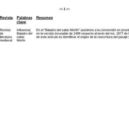
<<
1
>>
Revista
Palabras
Resumen
clave
Revista
Influencia
;
En el "Baladro del sabio Merlín" asistimos a la conversión en prost
de
Baladro del
en la versión incunable de 1498 respecto al texto del ms. 1877 de la
literatura
sabio
de este artículo es identificar el origen de la reescritura del pasaj
medieval
Merlín