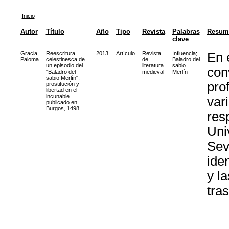
Inicio
Autor
Título
Año
Tipo
Revista
Palabras
Resum
clave
Gracia,
Reescritura
2013
Artículo
Revista
Influencia
;
En 
Paloma
celestinesca de
de
Baladro del
un episodio del
literatura
sabio
con
"Baladro del
medieval
Merlín
sabio Merlín":
pro
prostitución y
libertad en el
incunable
var
publicado en
Burgos, 1498
res
Uni
Sevi
iden
y l
tras